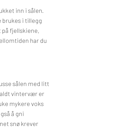
kket inn i sålen.
 brukes i tillegg
 på fjellskiene,
mellomtiden har du
usse sålen med litt
kaldt vintervær er
bruke mykere voks
også å gni
net snø krever