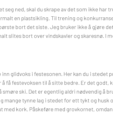
et seg ned, skal du skrape av det som ikke har tru
rmalt en plastsikling. Til trening og konkurranse
 børste bort det siste. Jeg bruker ikke å gjøre det
lt slites bort over vindskavler og skaresnø. I 
 inn glidvoks i festesonen. Her kan du i stedet p
 å få festevoksen til å sitte bedre. Er det godt, 
 å smøre ski. Det er egentlig aldri nødvendig å 
g mange tynne lag i stedet for ett tykt og husk 
t med kork. Påskeføre med grovkornet, omdan