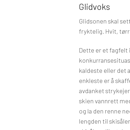
Glidvoks
Glidsonen skal set
fryktelig. Hvit, tør
Dette er et fagfelt 
konkurransesituasj
kaldeste eller det
enkleste er å skaf
avdanket strykeje
skien vannrett med
og la den renne ned 
lengden til skisåle