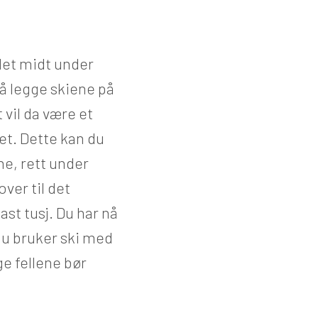
det midt under
å legge skiene på
 vil da være et
et. Dette kan du
ne, rett under
er til det
st tusj. Du har nå
du bruker ski med
ge fellene bør