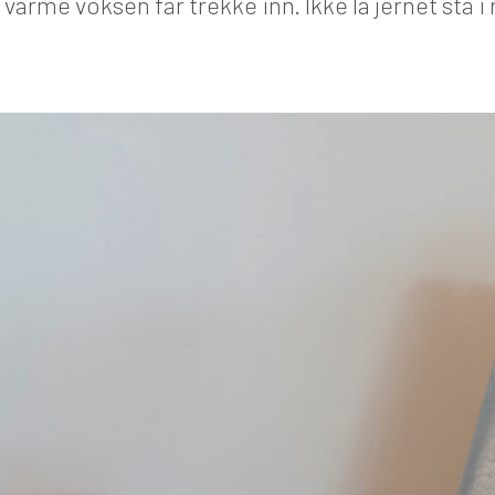
n varme voksen får trekke inn. Ikke la jernet stå i