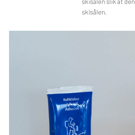
skisålen slik at de
skisålen.