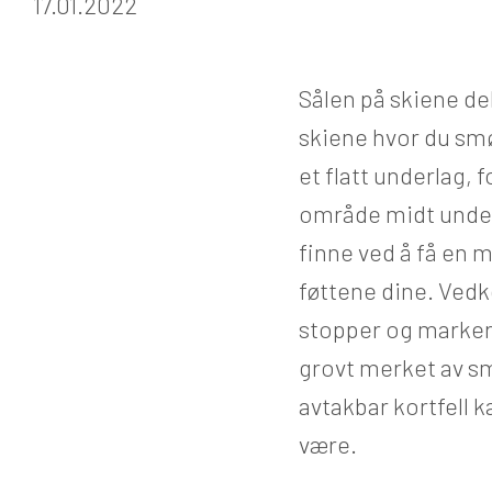
17.01.2022
Sålen på skiene de
skiene hvor du smø
et flatt underlag, f
område midt under 
finne ved å få en m
føttene dine. Ved
stopper og markere
grovt merket av s
avtakbar kortfell 
være.