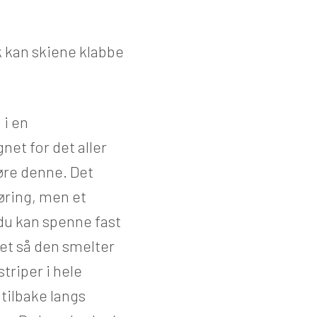
k kan skiene klabbe
 i en
net for det aller
føre denne. Det
øring, men et
du kan spenne fast
et så den smelter
striper i hele
 tilbake langs