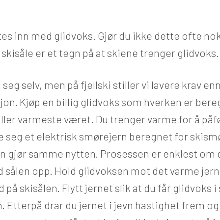
tes inn med glidvoks. Gjør du ikke dette ofte no
r skisåle er et tegn på at skiene trenger glidvoks.
i seg selv, men på fjellski stiller vi lavere krav enn
on. Kjøp en billig glidvoks som hverken er bereg
 aller varmeste været. Du trenger varme for å på
fe seg et elektrisk smørejern beregnet for skism
rn gjør samme nytten. Prosessen er enklest om 
 sålen opp. Hold glidvoksen mot det varme jern
på skisålen. Flytt jernet slik at du får glidvoks i 
n. Etterpå drar du jernet i jevn hastighet frem og