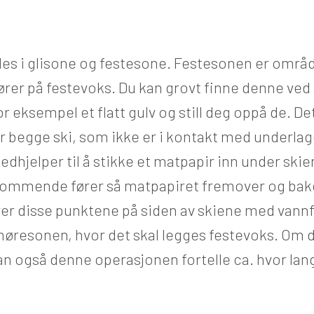
les i glisone og festesone. Festesonen er områ
rer på festevoks. Du kan grovt finne denne ved 
or eksempel et flatt gulv og still deg oppå de. Det
begge ski, som ikke er i kontakt med underlag
edhjelper til å stikke et matpapir inn under skie
kommende fører så matpapiret fremover og bakov
r disse punktene på siden av skiene med vannfa
møresonen, hvor det skal legges festevoks. Om 
kan også denne operasjonen fortelle ca. hvor lan