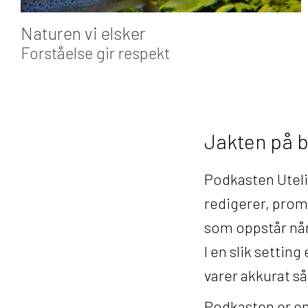
Naturen vi elsker
Forståelse gir respekt
Jakten på 
Podkasten Uteli
redigerer, prom
som oppstår når
I en slik setting
varer akkurat s
Podkasten er en 