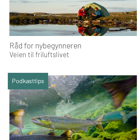
Råd for nybegynneren
Veien til friluftslivet
Podkasttips