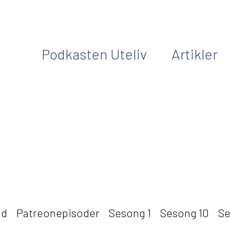
Podkasten Uteliv
Artikler
nd
Patreonepisoder
Sesong 1
Sesong 10
Se