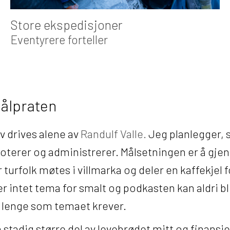
Store ekspedisjoner
Eventyrere forteller
bålpraten
v drives alene av
Randulf Valle.
Jeg planlegger, s
oterer og administrerer. Målsetningen er å gje
 turfolk møtes i villmarka og deler en kaffekjel
 er intet tema for smalt og podkasten kan aldri bl
å lenge som temaet krever.
stadig større del av levebrødet mitt og finansie