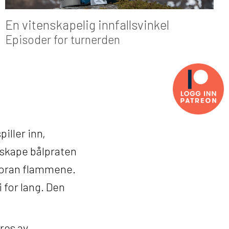
En vitenskapelig innfallsvinkel
Episoder for turnerden
piller inn,
nskape bålpraten
 foran flammene.
i for lang. Den
res av