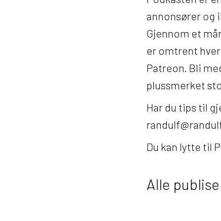
annonsører og i
Gjennom et måne
er omtrent hver 
Patreon. Bli medl
plussmerket sto
Har du tips til 
randulf@randulf
Du kan lytte til
Alle publise