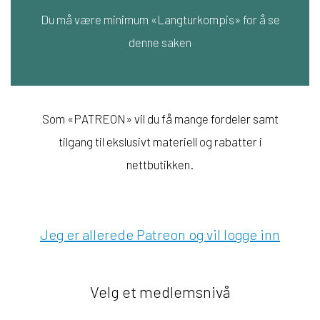
Du må være minimum «Langturkompis» for å se
denne saken
Som «PATREON» vil du få mange fordeler samt
tilgang til ekslusivt materiell og rabatter i
nettbutikken.
Jeg er allerede Patreon og vil logge inn
Velg et medlemsnivå