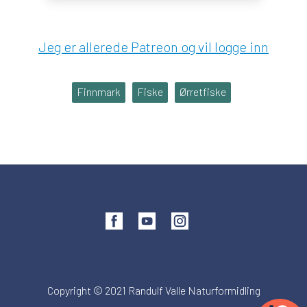
Jeg er allerede Patreon og vil logge inn
Finnmark
Fiske
Ørretfiske
Copyright © 2021 Randulf Valle Naturformidling