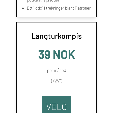
Ett "lodd" i trekninger blant Patroner
Langturkompis
39 NOK
per måned
(+VAT)
VELG