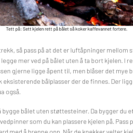
Tett på: Sett kjelen rett på bålet så koker kaffevannet fortere.
trekk, så pass på at det er luftåpninger mellom 
legge mer ved på bålet uten å ta bort kjelen. I rel
ssen gjerne ligge åpent til, men blåser det mye 
 eksisterende bålplasser der de finnes. Der ligg
ua også.
å bygge bålet uten støttesteiner. Da bygger du 
e vedpinner som du kan plassere kjelen på. Pass 
 ferd med å brenne opp. Når de knekker velter kj