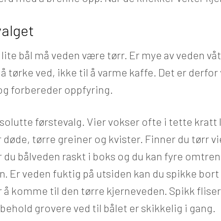
valget
et lite bål må veden være tørr. Er mye av veden våt 
 å tørke ved, ikke til å varme kaffe. Det er derfor
og forbereder oppfyring.
bsolutte førstevalg. Vier vokser ofte i tette kratt
 døde, tørre greiner og kvister. Finner du tørr v
 du bålveden raskt i boks og du kan fyre omtre
n. Er veden fuktig på utsiden kan du spikke bort
 å komme til den tørre kjerneveden. Spikk flise
ehold grovere ved til bålet er skikkelig i gang.