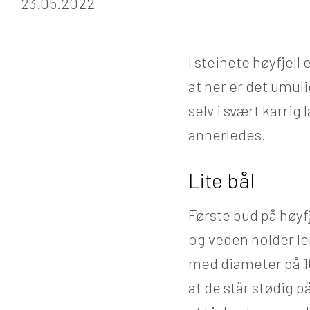
23.05.2022
I steinete høyfjell
at her er det umulig
selv i svært karrig
annerledes.
Lite bål
Første bud på høyfj
og veden holder len
med diameter på 10-
at de står stødig p