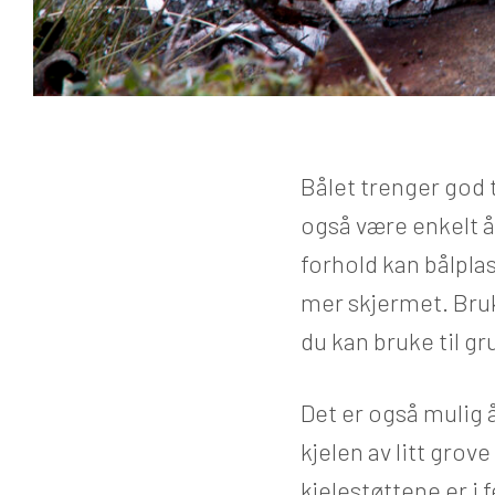
Bålet trenger god 
også være enkelt å 
forhold kan bålpla
mer skjermet. Bruk
du kan bruke til gr
Det er også mulig 
kjelen av litt grov
kjelestøttene er i