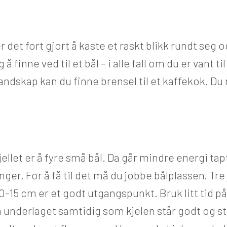
 er det fort gjort å kaste et raskt blikk rundt se
 å finne ved til et bål – i alle fall om du er vant t
 landskap kan du finne brensel til et kaffekok. Du
ellet er å fyre små bål. Da går mindre energi tap
ger. For å få til det må du jobbe bålplassen. Tre
15 cm er et godt utgangspunkt. Bruk litt tid på 
å underlaget samtidig som kjelen står godt og stø