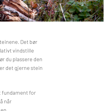
steinene. Det bør
ativt vindstille
bør du plassere den
er det gjerne stein
et fundament for
på når
elen…