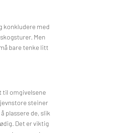
g og konkludere med
il skogsturer. Men
 må bare tenke litt
t til omgivelsene
 jevnstore steiner
å plassere de, slik
dig. Det er viktig