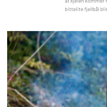
at kjelen kommer 
bittelite fjellbål b