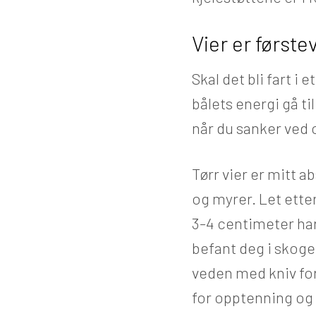
Vier er første
Skal det bli fart i 
bålets energi gå til
når du sanker ved 
Tørr vier er mitt a
og myrer. Let etter
3-4 centimeter har
befant deg i skoge
veden med kniv for
for opptenning og b