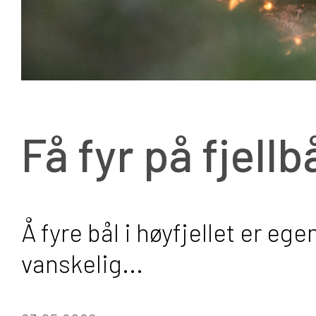
Få fyr på fjellb
Å fyre bål i høyfjellet er eg
vanskelig...