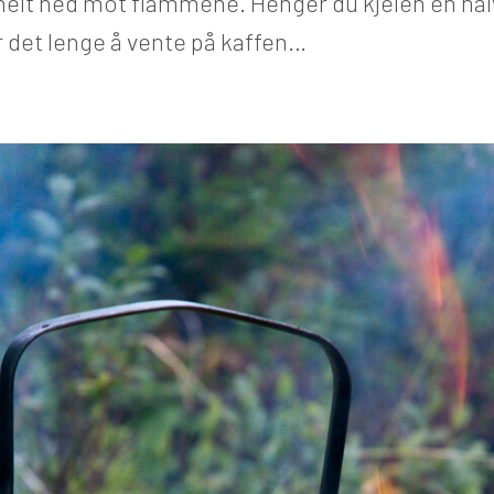
helt ned mot flammene. Henger du kjelen en hal
lir det lenge å vente på kaffen…