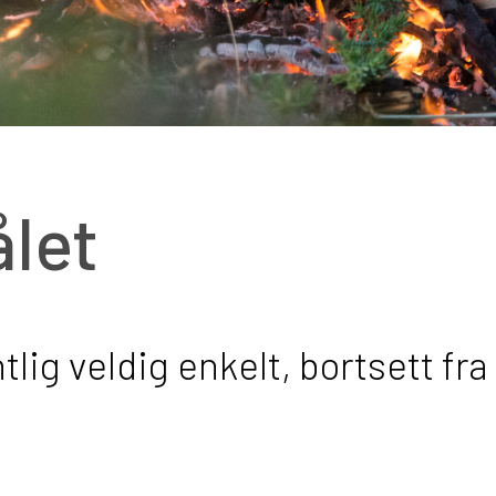
ålet
entlig veldig enkelt, bortsett f