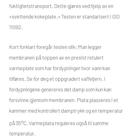
fuktighetstransport. Dette gjøres ved hjelp av en
«svettende kokeplate.» Testen er standarisert i ISO
11092.
Kort forklart foregår testen slik: Man legger
membranen på toppen av en presist retulert
varmeplate som har fordypninger hvor vann kan
tilføres. Se for deg et oppgradert vaffeljern. I
fordypningene genereres det damp som kun kan
forsvinne gjennom membranen. Plata plasseres i et
kammer med kontrollert damptrykk og en temperatur
o
på 35
C. Varmeplata reguleres også til samme
temperatur.