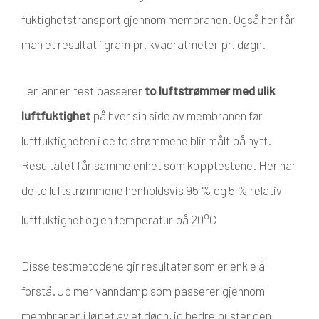
fuktighetstransport gjennom membranen. Også her får
man et resultat i gram pr. kvadratmeter pr. døgn.
I en annen test passerer
to luftstrømmer med ulik
luftfuktighet
på hver sin side av membranen før
luftfuktigheten i de to strømmene blir målt på nytt.
Resultatet får samme enhet som kopptestene. Her har
de to luftstrømmene henholdsvis 95 % og 5 % relativ
o
luftfuktighet og en temperatur på 20
C
Disse testmetodene gir resultater som er enkle å
forstå. Jo mer vanndamp som passerer gjennom
membranen i løpet av et døgn, jo bedre puster den.