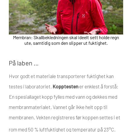
Membran: Skallbekledningen skal ideelt sett holde regn
ute, samtidig som den slipper ut fuktighet.
På laben …
Hvor godt et materiale transporterer fuktighet kan
testes i laboratoriet.
Kopptesten
er enklest å forstå:
En spesiallaget kopp fylles med vann og dekkes med
membranmaterialet. Vannet går ikke helt opp til
membranen. Vekten registreres før koppen settes i et
o
rom med 50 % luftfuktighet og temperatur på 23
C.