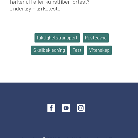
Tørker ull eller kunstfiber fortest?
Undertøy – tørketesten
fuktighetstransport
Pusteevne
Skallbekledning
Test
Vitenskap