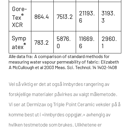
Gore-
21193.
3193.
®
864.4
7513.2
Tex
6
3
XCR
Symp
5876.
11669.
2960.
783.2
®
0
6
1
atex
Alle data fra: A comparison of standard methods for
measuring water vapour permeability of fabric: Elizabeth
A McCullough et al 2003 Meas. Sci. Technol. 14 1402-1408
Vel så viktig er det at også innbyrdes rangering av
forskjellige materialer påvirkes av valgt målemetode.
Vi ser at Dermizax og Triple Point Ceramic veksler på å
komme best ut i «innbyrdes oppgjør,» avhengig av
hvilken testmetode som brukes. Ulikhetene er