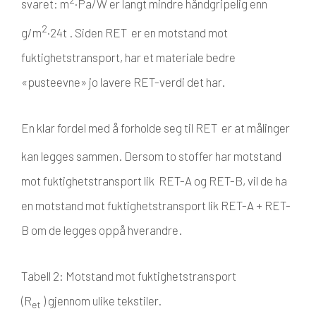
svaret: m
·Pa/W er langt mindre håndgripelig enn
2
g/m
·24t . Siden RET er en motstand mot
fuktighetstransport, har et materiale bedre
«pusteevne» jo lavere RET-verdi det har.
En klar fordel med å forholde seg til RET
er at målinger
kan legges sammen. Dersom to stoffer har motstand
mot fuktighetstransport lik RET-A og RET-B, vil de ha
en motstand mot fuktighetstransport lik RET-A + RET-
B om de legges oppå hverandre.
Tabell 2: Motstand mot fuktighetstransport
(R
)
gjennom ulike tekstiler.
et