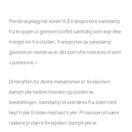
Membranplagg har evnen til å transportere vanndamp
fra kroppen ut gjennom stoffet samtidig som regn ikke
trenger inn fra utsiden. Transporten av vanndamp
gjennom en membran er det som ofte refereres til som
«pusteevne.»
Drivkraften for denne mekanismen er
forskjellen
i
damptrykk mellom innsiden og utsiden av
bekledningen. Vanndamp vil overføres fra siden med
høyt trykk til siden med lavt trykk. Prosessen vil være
raskere jo større forskjellen i damptrykk er.