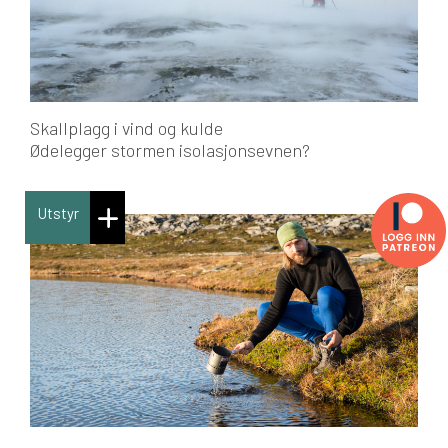
Skallplagg i vind og kulde
Ødelegger stormen isolasjonsevnen?
Utstyr