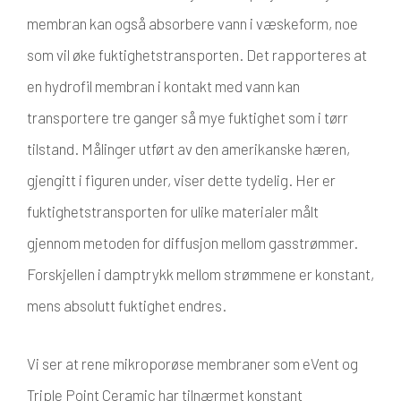
membran kan også absorbere vann i væskeform, noe
som vil øke fuktighetstransporten. Det rapporteres at
en hydrofil membran i kontakt med vann kan
transportere tre ganger så mye fuktighet som i tørr
tilstand. Målinger utført av den amerikanske hæren,
gjengitt i figuren under, viser dette tydelig. Her er
fuktighetstransporten for ulike materialer målt
gjennom metoden for diffusjon mellom gasstrømmer.
Forskjellen i damptrykk mellom strømmene er konstant,
mens absolutt fuktighet endres.
Vi ser at rene mikroporøse membraner som eVent og
Triple Point Ceramic har tilnærmet konstant