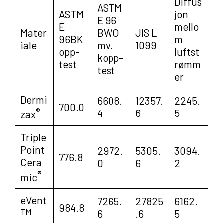
Diffus
ASTM
ASTM
jon
E 96
E
mello
Mater
BWO
JIS L
96BK
m
iale
mv.
1099
opp-
luftst
kopp-
test
rømm
test
er
Dermi
6608.
12357.
2245.
700.0
®
4
6
5
zax
Triple
Point
2972.
5305.
3094.
776.8
Cera
0
6
2
®
mic
eVent
7265.
27825
6162.
984.8
TM
6
.6
5