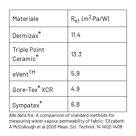
2
Materiale
R
(m
·Pa/W)
et
®
11.4
Dermizax
Triple Point
13.3
®
Ceramic
TM
5.9
eVent
®
4.9
Gore-Tex
XCR
®
6.8
Sympatex
Alle data fra: A comparison of standard methods for
measuring water vapour permeability of fabric: Elizabeth
A McCullough et al 2003 Meas. Sci. Technol. 14 1402-1408