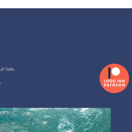
lf Valle,
.