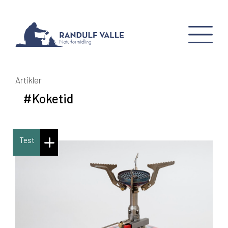
Artikler
#Koketid
Test