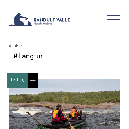
Artikler
#Langtur
Padling