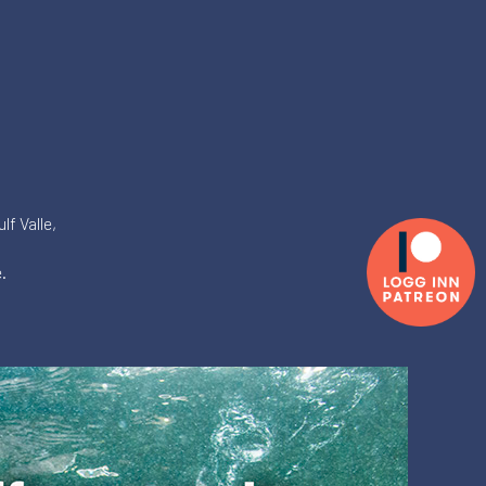
lf Valle,
.