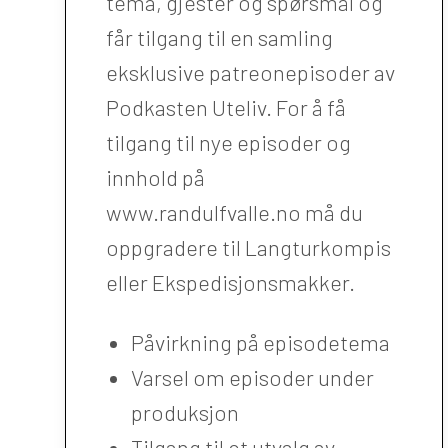
tema, gjester og spørsmål og
får tilgang til en samling
eksklusive patreonepisoder av
Podkasten Uteliv. For å få
tilgang til nye episoder og
innhold på
www.randulfvalle.no må du
oppgradere til Langturkompis
eller Ekspedisjonsmakker.
Påvirkning på episodetema
Varsel om episoder under
produksjon
Tilgang til et utvalg av