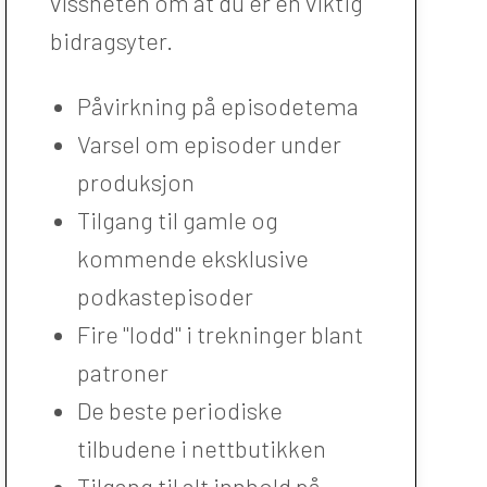
vissheten om at du er en viktig
bidragsyter.
Påvirkning på episodetema
Varsel om episoder under
produksjon
Tilgang til gamle og
kommende eksklusive
podkastepisoder
Fire "lodd" i trekninger blant
patroner
De beste periodiske
tilbudene i nettbutikken
Tilgang til alt innhold på