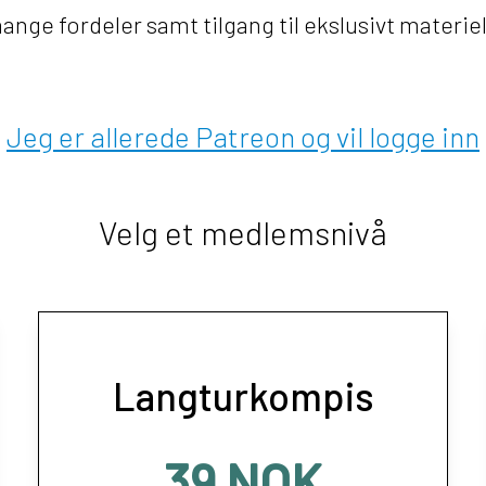
ge fordeler samt tilgang til ekslusivt materiell
Jeg er allerede Patreon og vil logge inn
Velg et medlemsnivå
Langturkompis
39 NOK