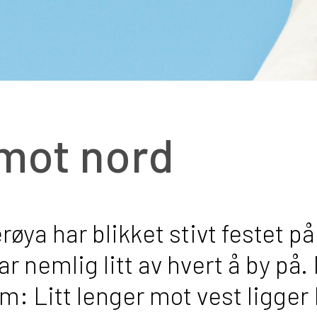
 mot nord
ya har blikket stivt festet på
r nemlig litt av hvert å by på. 
 om: Litt lenger mot vest ligge