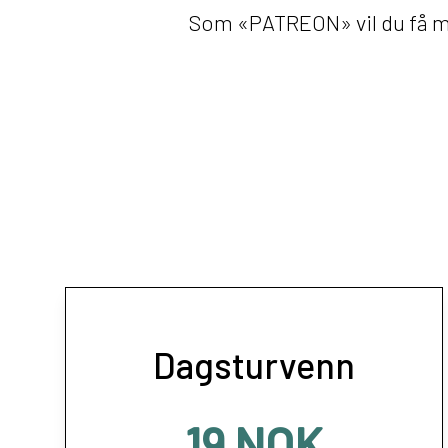
Som «PATREON» vil du få man
Dagsturvenn
19 NOK