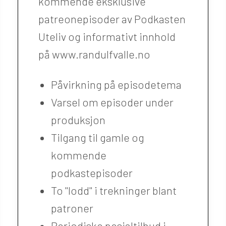
kommende eksklusive
patreonepisoder av Podkasten
Uteliv og informativt innhold
på www.randulfvalle.no
Påvirkning på episodetema
Varsel om episoder under
produksjon
Tilgang til gamle og
kommende
podkastepisoder
To "lodd" i trekninger blant
patroner
Periodiske pesialtilbud i