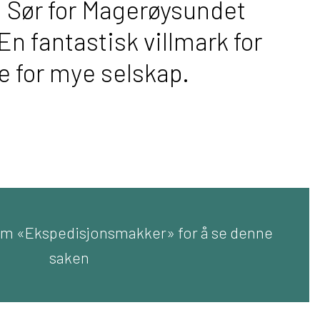
 Sør for Magerøysundet
n fantastisk villmark for
pe for mye selskap.
m «Ekspedisjonsmakker» for å se denne
saken