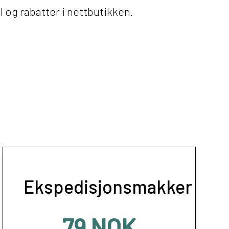
 og rabatter i nettbutikken.
Ekspedisjonsmakker
79 NOK