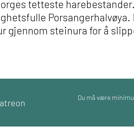
orges tetteste harebestander.
ghetsfulle Porsangerhalvøya. E
 tur gjennom steinura for å slip
Du må være minimu
Patreon