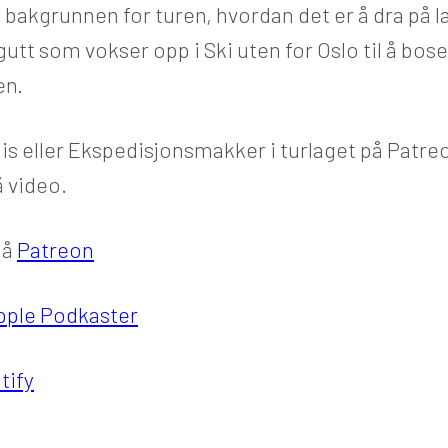
 bakgrunnen for turen, hvordan det er å dra på 
utt som vokser opp i Ski uten for Oslo til å bose
en.
 eller Ekspedisjonsmakker i turlaget på Patreo
 video.
på
Patreon
pple Podkaster
tify