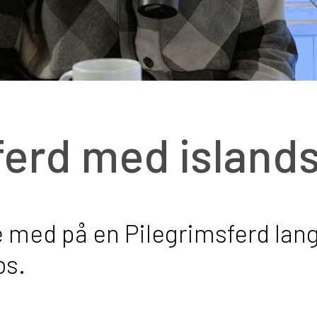
ferd med island
e med på en Pilegrimsferd lang
os.