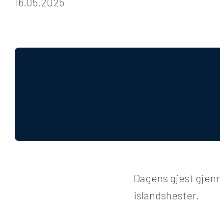
16.05.2025
Dagens gjest gjen
islandshester.