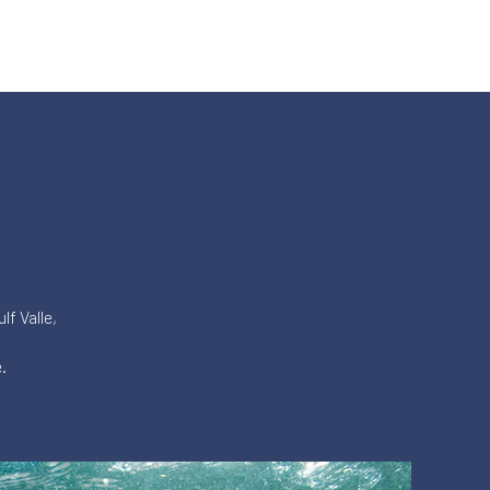
lf Valle,
.