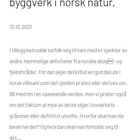
byggverk i norsk natur.
13.12.2021
I tillegg betrodde turfolk seg til ham med et spekter av
andre, hemmelige aktiviteter fra norske skog- og
fjellområder. For det skjer definitivt en god del ute i
norsk villmark som det sjelden prates eller skrives om.
Bli med inn i en spennende verden, men vi prater også
om det faktum at mye av dette skjer i lovverkets
gråsoner eller definitivt utenfor. Hvorfor skal man da
beskrive det? Og hvordan skal man forholde seg til
det...