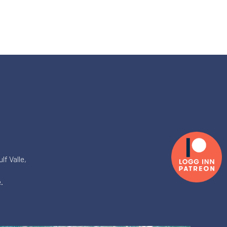
lf Valle,
.