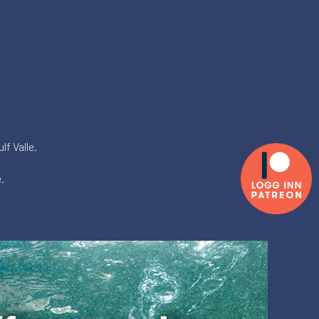
lf Valle,
.