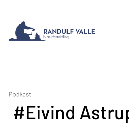
Podkast
#Eivind Astru