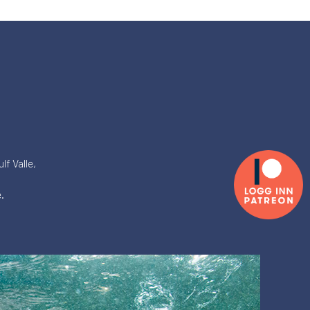
lf Valle,
.