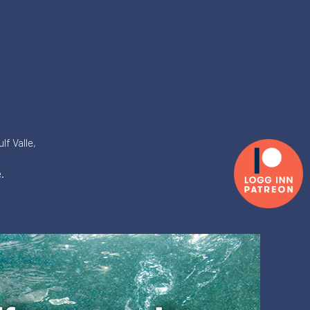
lf Valle,
.