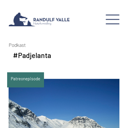
Podkast
#Padjelanta
Patreonepisode