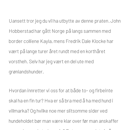
Uansett tror jeg du vil ha utbytte av denne praten. John
Hobberstad har gått Norge på langs sammen med
border colliene Kayla, mens Fredrik Dale Klocke har
vært på lange turer året rundt med en korthåret
vorstheh. Selv har jeg vært en del ute med
grønlandshunder.
Hvordan innretter vi oss for at både to- og firbeinte
skal ha en fin tur? Hva er så bra med å ha med hund i
villmarka? Og hvilke noe mer slitsomme sider ved
hundeholdet bør man være klar over før man anskaffer