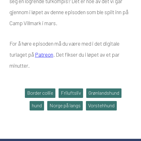
seg en logrende turkompis? Det er noe av det vi går
gjennom i løpet av denne episoden som ble spilt inn på
Camp Villmark i mars.
For å høre episoden må du være med i det digitale
turlaget på
Patreon
. Det fikser du i løpet av et par
minutter.
Border collie
Friluftsliv
Grønlandshund
hund
Norge på langs
Vorstehhund