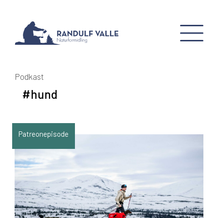
Podkast
#hund
Patreonepisode