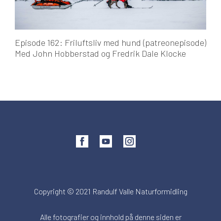
Episode 162: Friluftsliv med hund (patreonepisode)
Med John Hobberstad og Fredrik Dale Klocke
Copyright © 2021 Randulf Valle Naturformidling
Alle fotografier og innhold på denne siden er