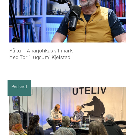
På tur i Anarjohkas villmark
Med Tor "Luggum" Kjelstad
Podkast