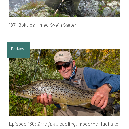
187: Boktips – med Svein Sæter
Podkast
Episode 160: Ørretjakt, padling, moderne fluefiske