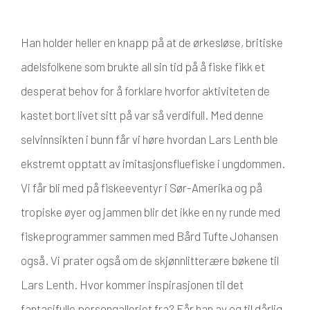
Han holder heller en knapp på at de ørkesløse, britiske
adelsfolkene som brukte all sin tid på å fiske fikk et
desperat behov for å forklare hvorfor aktiviteten de
kastet bort livet sitt på var så verdifull. Med denne
selvinnsikten i bunn får vi høre hvordan Lars Lenth ble
ekstremt opptatt av imitasjonsfluefiske i ungdommen.
Vi får bli med på fiskeeventyr i Sør-Amerika og på
tropiske øyer og jammen blir det ikke en ny runde med
fiskeprogrammer sammen med Bård Tufte Johansen
også. Vi prater også om de skjønnlitterære bøkene til
Lars Lenth. Hvor kommer inspirasjonen til det
fantasifulle persongalleriet fra? Får han av og til dårlig