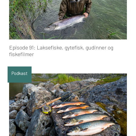
Episode 91: Laksefiske, gytefisk, gudinner og
fiskefilmer
Podkast